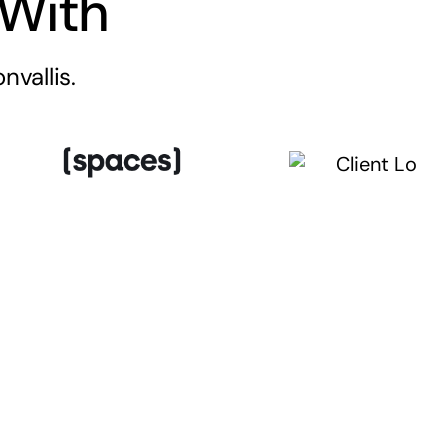
With
vallis.