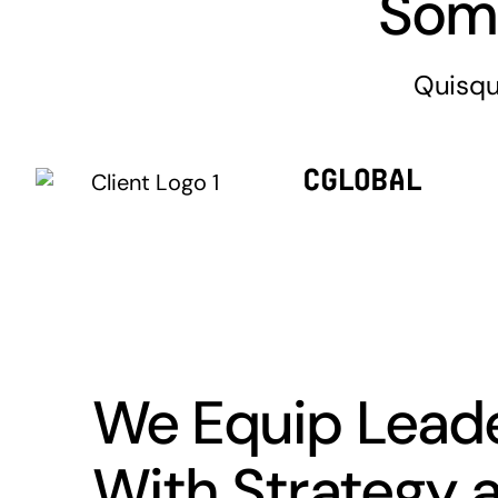
Som
Quisqu
We Equip Lead
With Strategy 