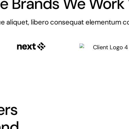
e Brands We Work 
e aliquet, libero consequat elementum con
ers
and