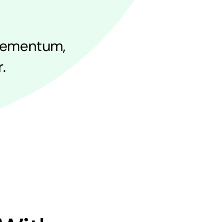
 elementum,
.