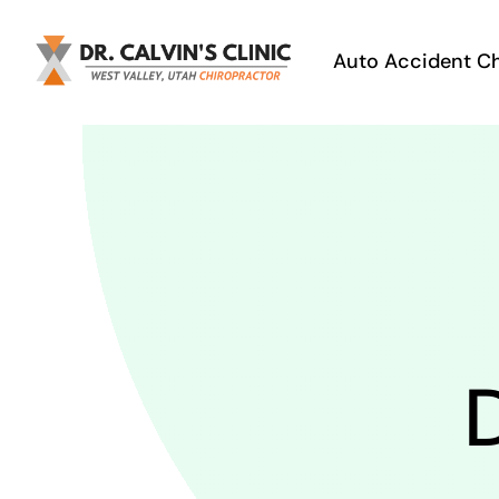
Skip
to
Auto Accident Ch
content
D