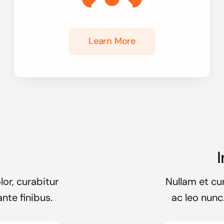
Learn More
I
lor, curabitur
Nullam et cur
nte finibus.
ac leo nunc