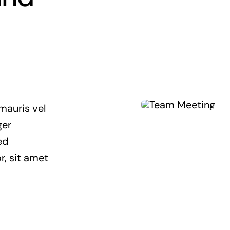
mauris vel
ger
ed
r, sit amet